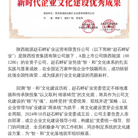
陕西能源赵石畔矿业运营有限责任公司（以下简称“赵石畔矿
业”）是陕西投资集团有限公司旗下，A股上市公司陕西能源（00
1286）的全资子公司。赵石畔矿业凭借“智・和”文化体系的扎实
实践与显著成效，在全国近万家申报企业中脱颖而出，成功斩获
此项全国性殊荣，成为煤炭行业文化建设的亮眼标杆。
回溯“智・和”文化建设历程，赵石畔矿业党委坚定不移地遵
循和传承陕投集“以义取利 镕基铸范”的文化观，将其作为公司文
化建设的“根”与“魂”。始终坚持“党委统筹、双线并进”策略，以
企业管理与矿业建设“两条线”为抓手，将文化建设贯穿企业发展
全周期。2024年10月赵石畔矿业党委成立后，公司主要负责人亲
自部署，成立企业文化建设领导小组，构建起“党委统一领导、部
门协同推进、全员积极参与”的工作机制，同步制定系统的文化建
设方案，为“智・和”文化落地筑牢组织根基。