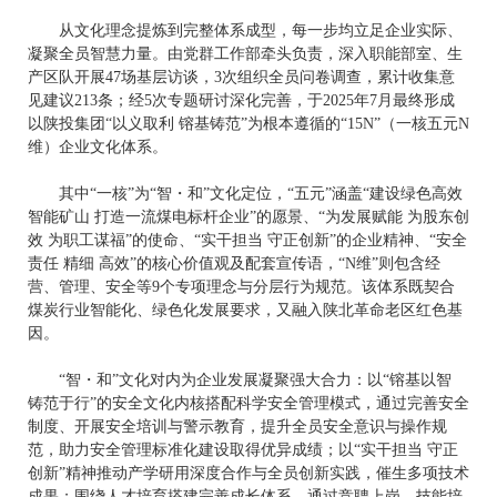
从文化理念提炼到完整体系成型，每一步均立足企业实际、
凝聚全员智慧力量。由党群工作部牵头负责，深入职能部室、生
产区队开展47场基层访谈，3次组织全员问卷调查，累计收集意
见建议213条；经5次专题研讨深化完善，于2025年7月最终形成
以陕投集团“以义取利 镕基铸范”为根本遵循的“15N”（一核五元N
维）企业文化体系。
其中“一核”为“智・和”文化定位，“五元”涵盖“建设绿色高效
智能矿山 打造一流煤电标杆企业”的愿景、“为发展赋能 为股东创
效 为职工谋福”的使命、“实干担当 守正创新”的企业精神、“安全
责任 精细 高效”的核心价值观及配套宣传语，“N维”则包含经
营、管理、安全等9个专项理念与分层行为规范。该体系既契合
煤炭行业智能化、绿色化发展要求，又融入陕北革命老区红色基
因。
“智・和”文化对内为企业发展凝聚强大合力：以“镕基以智
铸范于行”的安全文化内核搭配科学安全管理模式，通过完善安全
制度、开展安全培训与警示教育，提升全员安全意识与操作规
范，助力安全管理标准化建设取得优异成绩；以“实干担当 守正
创新”精神推动产学研用深度合作与全员创新实践，催生多项技术
成果；围绕人才培育搭建完善成长体系，通过竞聘上岗、技能培