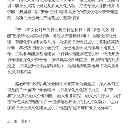
训、职业发展路径规划及多元文化活动，打造专业人才队伍并增
强职工归属感；以“安全 责任 精细 高效”价值观优化经营管理流
程，为项目推进与生产运营提供坚实保障。
“智・和”文化对外为行业树立转型标杆：将“绿色 高效 智
能”愿景转化为实际行动，通过水资源循环利用、固废无害化处
理、智能化矿山建设等举措，为煤炭行业转型提供可复制的实践
经验；积极践行国企社会责任，推进地质环境治理与土地复垦工
作，主动参与能源基地建设，保障区域能源稳定供应；依托开放
协作理念深化外部合作，加强与高校科研院所、政府部门的对接
交流，持续提升企业品牌影响力，为集团战略落地与行业高质量
发展搭建桥梁。
赵石畔矿业将以此次全国性重要荣誉为新起点，深入学习贯
彻党的二十届四中全会精神，持续深化文化践行力度，让“智・
和”文化真正融入企业制度、融入业务流程、融入员工行为，为打
造“绿色高效智能矿山”“一流煤电标杆企业”注入持久动力，也为
煤炭行业企业文化建设提供可借鉴的“赵石畔矿业文化样本”。
上一篇：没有了